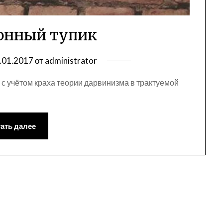
онный тупик
.01.2017
от
administrator
с учётом краха теории дарвинизма в трактуемой
ать далее