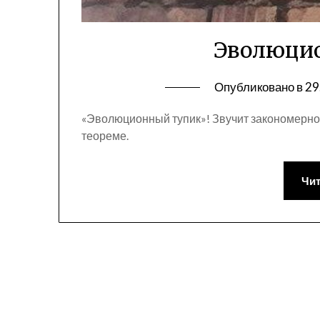
Эволюци
Опубликовано в
29
«Эволюционный тупик»! Звучит закономерно 
теореме.
Чит