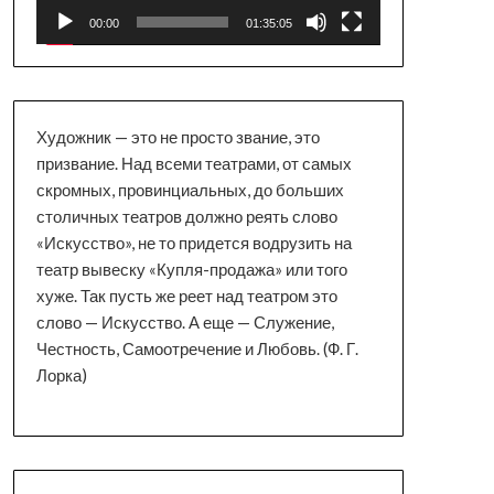
00:00
01:35:05
Художник — это не просто звание, это
призвание. Над всеми театрами, от самых
скромных, провинциальных, до больших
столичных театров должно реять слово
«Искусство», не то придется водрузить на
театр вывеску «Купля-продажа» или того
хуже. Так пусть же реет над театром это
слово — Искусство. А еще — Служение,
Честность, Самоотречение и Любовь. (Ф. Г.
Лорка)