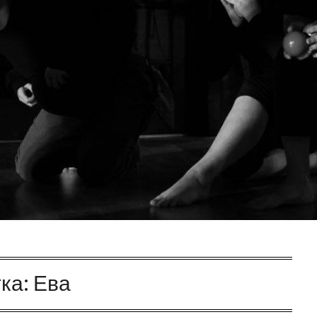
ка:
Ева