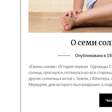
О семи со
Опубликовано в
18
«Евины сказки» История первая Однажды С
солнца, проснулся, потянулся во все стороны
других солнечных котов с Земли, с Юпитера, с
Меркурия, дом которого был разрушен, а под
Чит