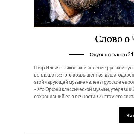
Слово о
Опубликовано в
31
Петр Ильич Чайковский явление русской куль
воплощаться это возвышенная душа, одаренн
этой чарующей музыке явлены русские европ
– это Орфей классической музыки, утерявший
сохранивший ее в вечности. Об этом его све
Чит