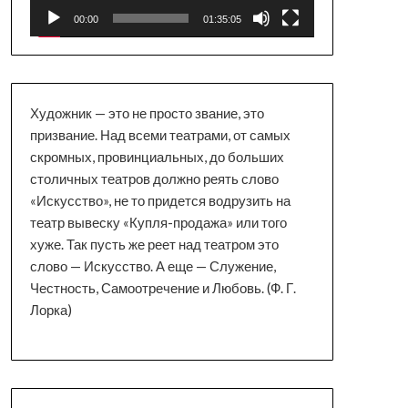
00:00
01:35:05
Художник — это не просто звание, это
призвание. Над всеми театрами, от самых
скромных, провинциальных, до больших
столичных театров должно реять слово
«Искусство», не то придется водрузить на
театр вывеску «Купля-продажа» или того
хуже. Так пусть же реет над театром это
слово — Искусство. А еще — Служение,
Честность, Самоотречение и Любовь. (Ф. Г.
Лорка)