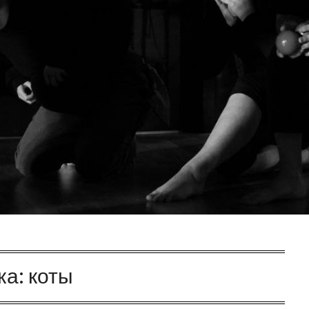
ка:
коты