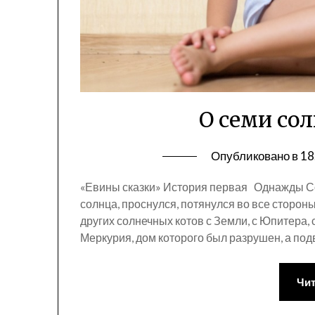
О семи со
Опубликовано в
18
«Евины сказки» История первая Однажды С
солнца, проснулся, потянулся во все стороны
других солнечных котов с Земли, с Юпитера, с
Меркурия, дом которого был разрушен, а под
Чит