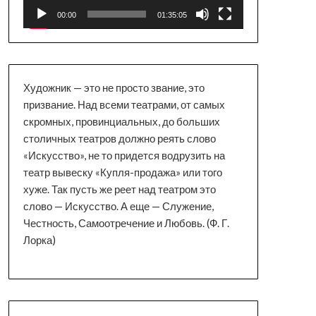
00:00
01:35:05
Художник — это не просто звание, это
призвание. Над всеми театрами, от самых
скромных, провинциальных, до больших
столичных театров должно реять слово
«Искусство», не то придется водрузить на
театр вывеску «Купля-продажа» или того
хуже. Так пусть же реет над театром это
слово — Искусство. А еще — Служение,
Честность, Самоотречение и Любовь. (Ф. Г.
Лорка)