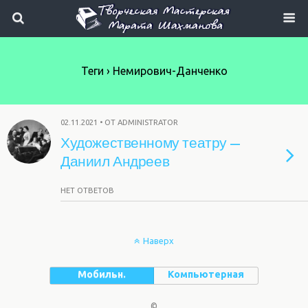
Теги › Немирович-Данченко
02.11.2021 • ОТ ADMINISTRATOR
Художественному театру —
Даниил Андреев
НЕТ ОТВЕТОВ
Наверх
Мобильн.
Компьютерная
©