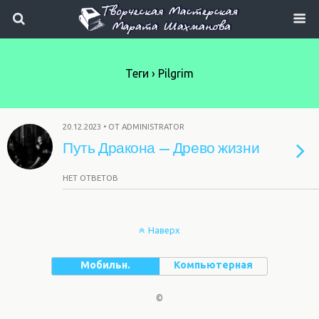
Теги › Pilgrim
20.12.2023 • ОТ ADMINISTRATOR
Путь Дракона — Древо жизни
НЕТ ОТВЕТОВ
Наверх
Мобильн.
Компьютерная
©