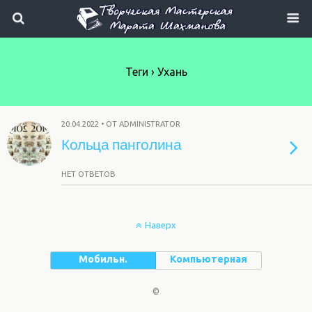
Теги › Ухань
20.04.2022 • ОТ ADMINISTRATOR
Кольца панголина
НЕТ ОТВЕТОВ
Наверх
Мобильн.
Компьютерная
©