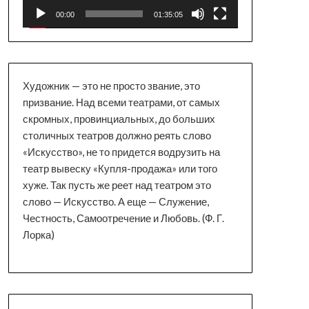
00:00
01:35:05
Художник — это не просто звание, это
призвание. Над всеми театрами, от самых
скромных, провинциальных, до больших
столичных театров должно реять слово
«Искусство», не то придется водрузить на
театр вывеску «Купля-продажа» или того
хуже. Так пусть же реет над театром это
слово — Искусство. А еще — Служение,
Честность, Самоотречение и Любовь. (Ф. Г.
Лорка)