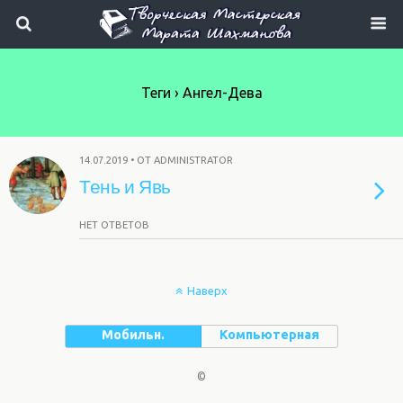
Теги › Ангел-Дева
14.07.2019 • ОТ ADMINISTRATOR
Тень и Явь
НЕТ ОТВЕТОВ
Наверх
Мобильн.
Компьютерная
©