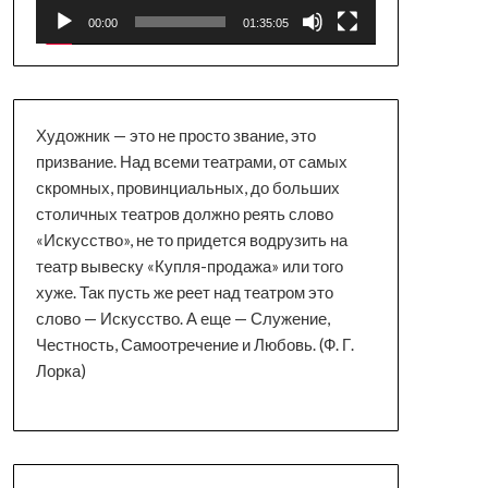
00:00
01:35:05
Художник — это не просто звание, это
призвание. Над всеми театрами, от самых
скромных, провинциальных, до больших
столичных театров должно реять слово
«Искусство», не то придется водрузить на
театр вывеску «Купля-продажа» или того
хуже. Так пусть же реет над театром это
слово — Искусство. А еще — Служение,
Честность, Самоотречение и Любовь. (Ф. Г.
Лорка)