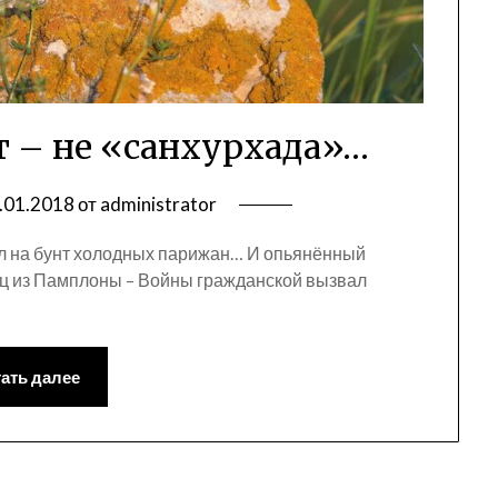
т – не «санхурхада»…
.01.2018
от
administrator
л на бунт холодных парижан… И опьянённый
ц из Памплоны – Войны гражданской вызвал
ать далее