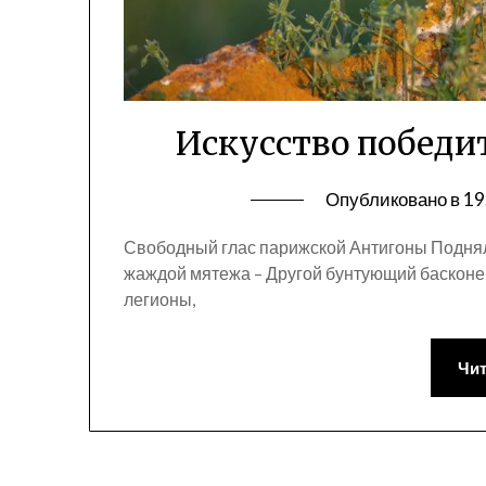
Искусство победи
Опубликовано в
19
Свободный глас парижской Антигоны Подня
жаждой мятежа – Другой бунтующий басконе
легионы,
Чит