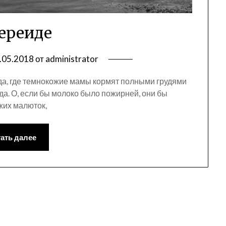
ереиде
.05.2018
от
administrator
да, где темнокожие мамы кормят полными грудями
ода. О, если бы молоко было пожирней, они бы
жих малюток,
ать далее