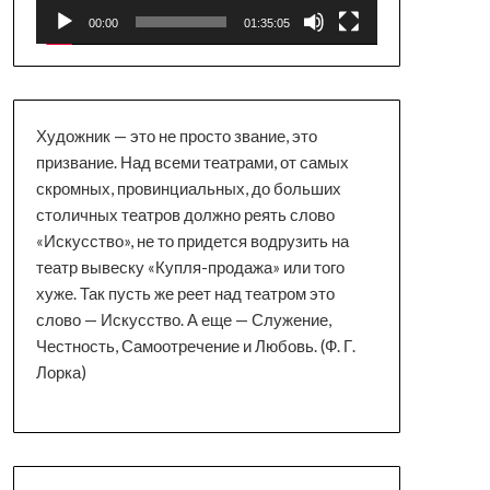
00:00
01:35:05
Художник — это не просто звание, это
призвание. Над всеми театрами, от самых
скромных, провинциальных, до больших
столичных театров должно реять слово
«Искусство», не то придется водрузить на
театр вывеску «Купля-продажа» или того
хуже. Так пусть же реет над театром это
слово — Искусство. А еще — Служение,
Честность, Самоотречение и Любовь. (Ф. Г.
Лорка)