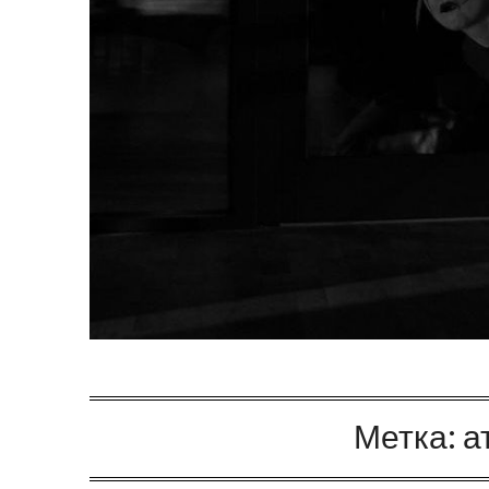
Метка:
а