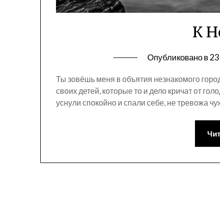
К Н
Опубликовано в
23
Ты зовёшь меня в объятия незнакомого горо
своих детей, которые то и дело кричат от гол
уснули спокойно и спали себе, не тревожа чу
Чит