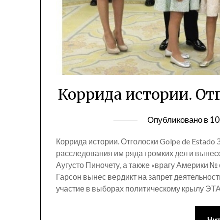
Коррида истории. Отг
Опубликовано в
10
Коррида истории. Отголоски Golpe de Estado
расследования им ряда громких дел и выне
Аугусто Пиночету, а также «врагу Америки 
Гарсон вынес вердикт на запрет деятельност
участие в выборах политическому крылу ЭТ
Чит