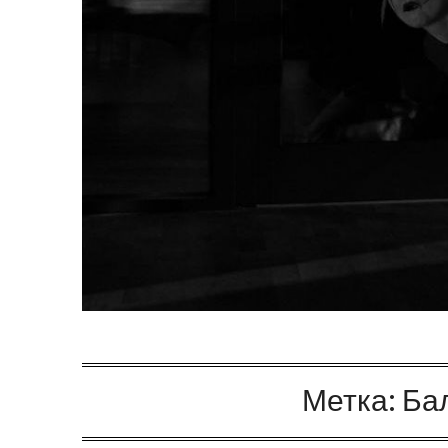
Метка:
Ба