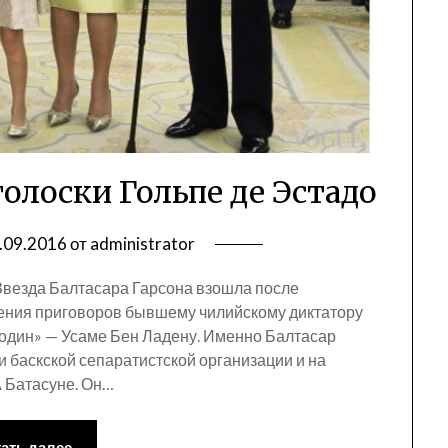
олоски Гольпе де Эстадо
.09.2016
от
administrator
 Звезда Балтасара Гарсона взошла после
сения приговоров бывшему чилийскому диктатору
№ один» — Усаме Бен Ладену. Именно Балтасар
и баскской сепаратистской организации и на
А Батасуне. Он…
ать далее