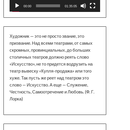
00:00
01:35:05
Художник — это не просто звание, это
призвание. Над всеми театрами, от самых
скромных, провинциальных, до больших
столичных театров должно реять слово
«Искусство», не то придется водрузить на
театр вывеску «Купля-продажа» или того
хуже. Так пусть же реет над театром это
слово — Искусство. А еще — Служение,
Честность, Самоотречение и Любовь. (Ф. Г.
Лорка)