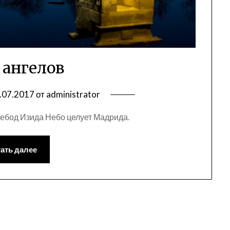
 ангелов
.07.2017
от
administrator
 Дебод Изида Небо целует Мадрида.
ать далее