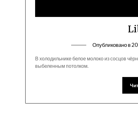
Li
Опубликовано в
20
В холодильнике белое молоко из сосцов чёр
выбеленным потолком.
Чит