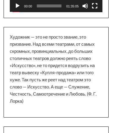
00:00
01:35:05
Художник — это не просто звание, это
призвание. Над всеми театрами, от самых
скромных, провинциальных, до больших
столичных театров должно реять слово
«Искусство», не то придется водрузить на
театр вывеску «Купля-продажа» или того
хуже. Так пусть же реет над театром это
слово — Искусство. А еще — Служение,
Честность, Самоотречение и Любовь. (Ф. Г.
Лорка)