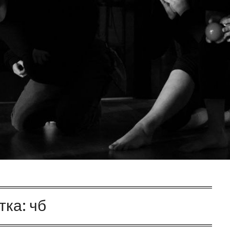
тка:
чб