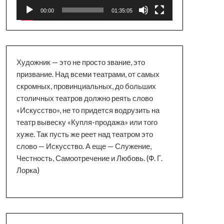
00:00
01:35:05
Художник — это не просто звание, это
призвание. Над всеми театрами, от самых
скромных, провинциальных, до больших
столичных театров должно реять слово
«Искусство», не то придется водрузить на
театр вывеску «Купля-продажа» или того
хуже. Так пусть же реет над театром это
слово — Искусство. А еще — Служение,
Честность, Самоотречение и Любовь. (Ф. Г.
Лорка)