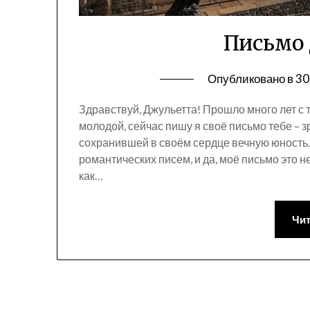
Письмо
Опубликовано в
30
Здравствуй, Джульетта! Прошло много лет с 
молодой, сейчас пишу я своё письмо тебе – 
сохранившей в своём сердце вечную юность.
романтических писем, и да, моё письмо это 
как…
Чит