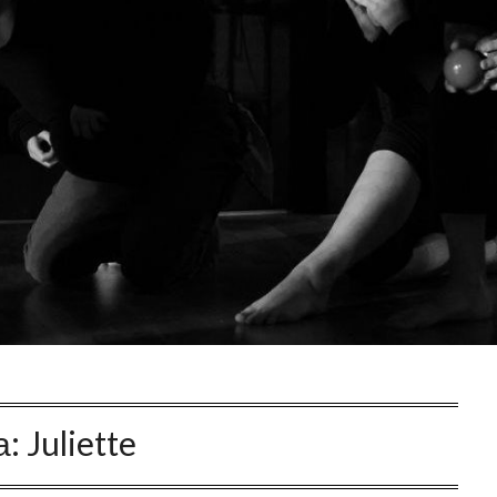
а:
Juliette