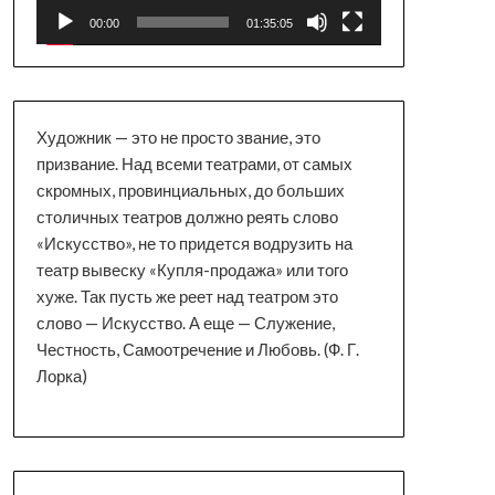
00:00
01:35:05
Художник — это не просто звание, это
призвание. Над всеми театрами, от самых
скромных, провинциальных, до больших
столичных театров должно реять слово
«Искусство», не то придется водрузить на
театр вывеску «Купля-продажа» или того
хуже. Так пусть же реет над театром это
слово — Искусство. А еще — Служение,
Честность, Самоотречение и Любовь. (Ф. Г.
Лорка)