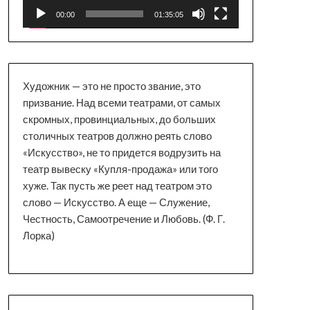
00:00
01:35:05
Художник — это не просто звание, это
призвание. Над всеми театрами, от самых
скромных, провинциальных, до больших
столичных театров должно реять слово
«Искусство», не то придется водрузить на
театр вывеску «Купля-продажа» или того
хуже. Так пусть же реет над театром это
слово — Искусство. А еще — Служение,
Честность, Самоотречение и Любовь. (Ф. Г.
Лорка)