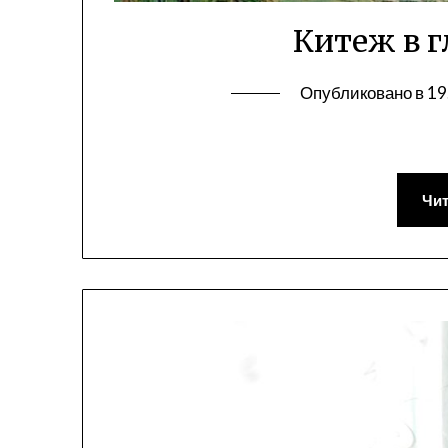
Китеж в г
Опубликовано в
19
Чит