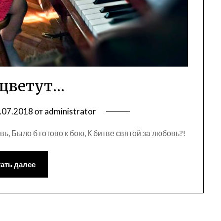
 цветут…
.07.2018
от
administrator
ь, Было б готово к бою, К битве святой за любовь?!
ать далее