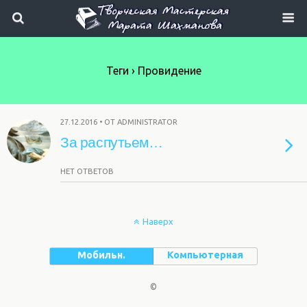
Теги › Провидение
27.12.2016 • ОТ ADMINISTRATOR
За распутьем…
НЕТ ОТВЕТОВ
Наверх
Мобильн.
Компьютерная
©