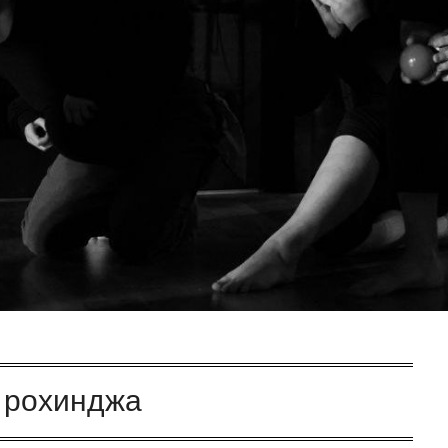
:
рохинджа