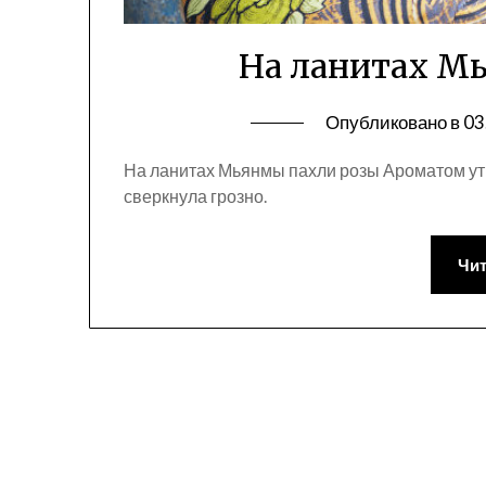
На ланитах М
Опубликовано в
03
На ланитах Мьянмы пахли розы Ароматом ут
сверкнула грозно.
Чит