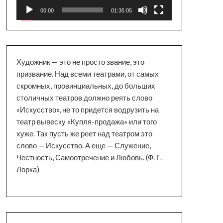
00:00
01:35:05
Художник — это не просто звание, это
призвание. Над всеми театрами, от самых
скромных, провинциальных, до больших
столичных театров должно реять слово
«Искусство», не то придется водрузить на
театр вывеску «Купля-продажа» или того
хуже. Так пусть же реет над театром это
слово — Искусство. А еще — Служение,
Честность, Самоотречение и Любовь. (Ф. Г.
Лорка)