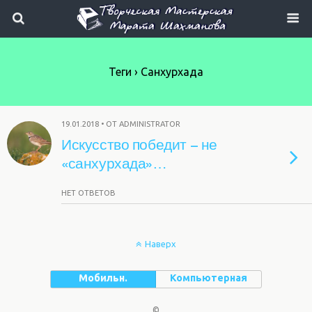
Теги › Санхурхада
19.01.2018 • ОТ ADMINISTRATOR
Искусство победит – не
«санхурхада»…
НЕТ ОТВЕТОВ
Наверх
Мобильн.
Компьютерная
©