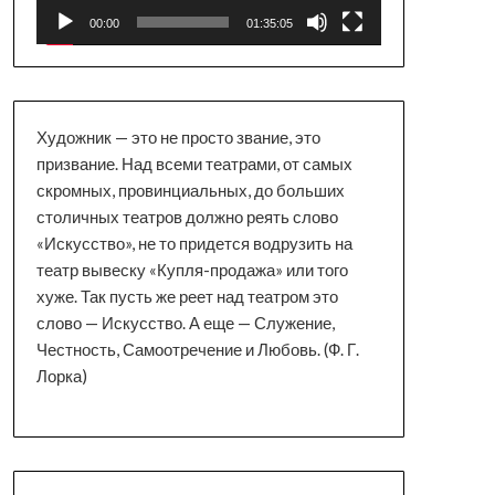
00:00
01:35:05
Художник — это не просто звание, это
призвание. Над всеми театрами, от самых
скромных, провинциальных, до больших
столичных театров должно реять слово
«Искусство», не то придется водрузить на
театр вывеску «Купля-продажа» или того
хуже. Так пусть же реет над театром это
слово — Искусство. А еще — Служение,
Честность, Самоотречение и Любовь. (Ф. Г.
Лорка)