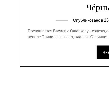
Чёрн
Опубликовано в
25
Посвящается Василию Ощепкову – сэнсэю, о
неволе Появился на свет, вдалеке От сияния
Чит