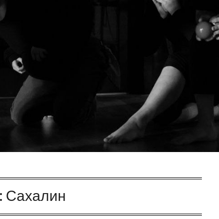
:
Сахалин