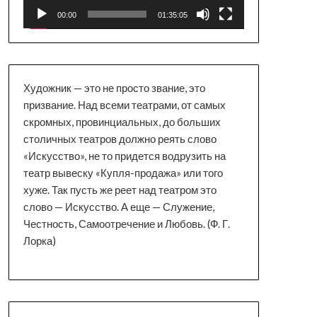
00:00
01:35:05
Художник — это не просто звание, это
призвание. Над всеми театрами, от самых
скромных, провинциальных, до больших
столичных театров должно реять слово
«Искусство», не то придется водрузить на
театр вывеску «Купля-продажа» или того
хуже. Так пусть же реет над театром это
слово — Искусство. А еще — Служение,
Честность, Самоотречение и Любовь. (Ф. Г.
Лорка)