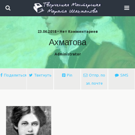
23.06.2018 • Нет Комментариев
Ахматова
Administrator
Поделиться
Твитнуть
Pin
Отпр. по
SMS
эл. почте