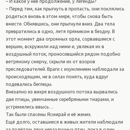
– И какое у неё продолжение, у легенды?
– Перед тем, как прыгнуть в пропасть, они поклялись
родиться вновь в этом мире, чтобы снова быть
вместе. Обнявшись, они прыгнули вниз. Два тела
превратились в одно, летя прямиком в бездну. В
этот момент два огромных орла, сорвавшиеся с
вершин, вскружили над ними и, увлекая их в
воздушный поток, проносившийся рядом подобно
ветряному смерчу, скрыли их от взоров
преследователей. Враги с изумлением наблюдали за
происходящим, не в силах понять, куда вдруг
подевались беглецы.
Внезапно из вихря воздушного потока вырвались
две птицы, увенчанные серебряными тиарами, и
устремились ввысь…
Так были спасены Ясмирай и её жених.
Ещё долго, оставшиеся в живых жители наблюдали
за полётом двух неразлучных птиц, пока в один