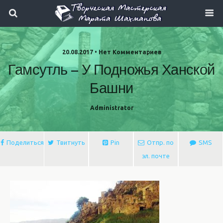
20.08.2017 • Нет Комментариев
Гамсутль – У Подножья Ханской
Башни
Administrator
Поделиться
Твитнуть
Pin
Отпр. по
SMS
эл. почте