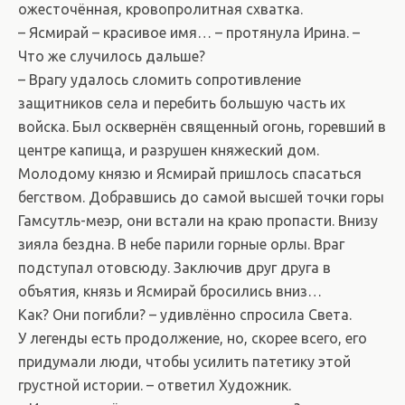
ожесточённая, кровопролитная схватка.
– Ясмирай – красивое имя… – протянула Ирина. –
Что же случилось дальше?
– Врагу удалось сломить сопротивление
защитников села и перебить большую часть их
войска. Был осквернён священный огонь, горевший в
центре капища, и разрушен княжеский дом.
Молодому князю и Ясмирай пришлось спасаться
бегством. Добравшись до самой высшей точки горы
Гамсутль-меэр, они встали на краю пропасти. Внизу
зияла бездна. В небе парили горные орлы. Враг
подступал отовсюду. Заключив друг друга в
объятия, князь и Ясмирай бросились вниз…
Как? Они погибли? – удивлённо спросила Света.
У легенды есть продолжение, но, скорее всего, его
придумали люди, чтобы усилить патетику этой
грустной истории. – ответил Художник.