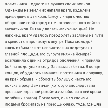
племянника – одного из лучших своих воинов.
Однажды на земли их напали враги, издалека
пришедшие в эти края. Гамсутлинцы с честью
обороняли свой город от многочисленного войска
захватчиков. Битва длилась несколько дней. Но
наконец, врагу удалось преодолеть заслоны на пути
в крепость и проникнуть внутрь. Пока молодой
князь отбивался от неприятеля на подступах к
главной площади, его супруга княжна Ясмирай
возглавила один из отрядов ополчения, и приняла
бой на подступах к селу. Завязалась битва. В конце
концов, ей удалось заманить противника в ловушку,
на край обрыва, и сбросить большую часть его
войска в реку Цамтичай (которую впоследствии
прозвали «красной рекой» из-за обилия в ней крови
погибших врагов). После чего, она со своими
людьми бросилась на помощь князю, туда, где шла