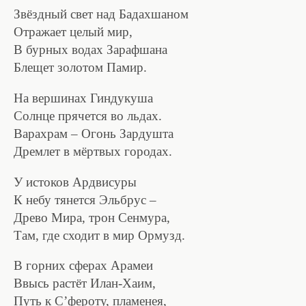
Звёздный свет над Бадахшаном
Отражает целый мир,
В бурных водах Зарафшана
Блещет золотом Памир.
На вершинах Гиндукуша
Солнце прячется во льдах.
Варахрам – Огонь Зардушта
Дремлет в мёртвых городах.
У истоков Ардвисуры
К небу тянется Эльбрус –
Древо Мира, трон Сенмура,
Там, где сходит в мир Ормузд.
В горних сферах Арамеи
Ввысь растёт Илан-Хаим,
Путь к С’фероту, пламенея,