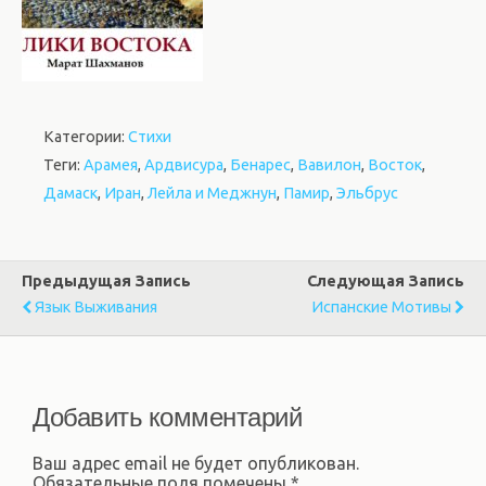
Категории:
Стихи
Теги:
Арамея
,
Ардвисура
,
Бенарес
,
Вавилон
,
Восток
,
Дамаск
,
Иран
,
Лейла и Меджнун
,
Памир
,
Эльбрус
Предыдущая Запись
Следующая Запись
Язык Выживания
Испанские Мотивы
Добавить комментарий
Ваш адрес email не будет опубликован.
Обязательные поля помечены
*