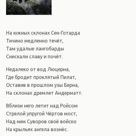
На южных склонах Сен-Готарда
Тичино медленно течёт,
Там удалые лангобарды
Снискали славу и почёт.
Недалеко от вод Люцерна,
Где бродит проклятый Пилат,
Оставив в прошлом узы Берна,
На склонах дремлет Андерматт.
Вблизи него летит над Ройсом
Стрелой упругой Чёртов мост,
Над ним Суворов своё войско
На крыльях ангела вознёс.