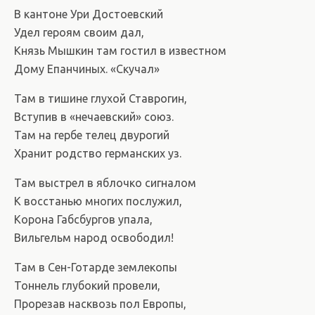
В кантоне Ури Достоевский
Удел героям своим дал,
Князь Мышкин там гостил в известном
Дому Епанчиных. «Скучал»
Там в тишине глухой Ставрогин,
Вступив в «нечаевский» союз.
Там на гербе телец двурогий
Хранит родство германских уз.
Там выстрел в яблочко сигналом
К восстанью многих послужил,
Корона Габсбургов упала,
Вильгельм народ освободил!
Там в Сен-Готарде землекопы
Тоннель глубокий провели,
Прорезав насквозь пол Европы,