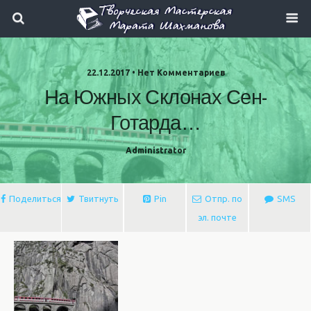
22.12.2017 • Нет Комментариев
На Южных Склонах Сен-
Готарда…
Administrator
Поделиться
Твитнуть
Pin
Отпр. по
SMS
эл. почте