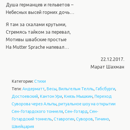
Душа германцев и гельветов –
Небесных высей горних дочь…
Я там за скалами крутыми,
Стремясь тайком за перевал,
Мотивы швабские простые
На
Mutter
Sprache напевал…
22.12.2017.
Марат Шахман
Категории:
Стихи
Теги:
Андерматт
,
Бесы
,
Вильгельм Телль
,
Габсбурги
,
Достоевский
,
Кантон Ури
,
Князь Мышкин
,
Переход
Суворова через Альпы
,
ритуальное шоу на открытии
Сен-Готардского тоннеля
,
Сен-Готард
,
Сен-
Готардский тоннель
,
Ставрогин
,
Суворов
,
Тичино
,
Швейцария