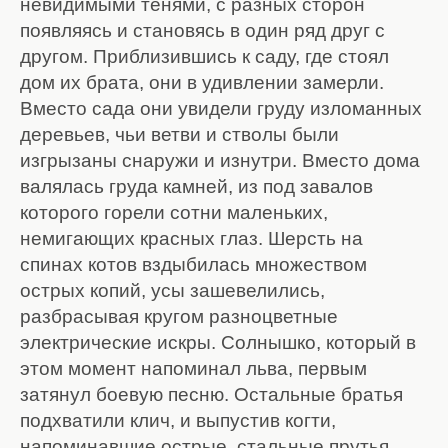
невидимыми тенями, с разных сторон
появляясь и становясь в один ряд друг с
другом. Приблизившись к саду, где стоял
дом их брата, они в удивлении замерли.
Вместо сада они увидели груду изломанных
деревьев, чьи ветви и стволы были
изгрызаны снаружи и изнутри. Вместо дома
валялась груда камней, из под завалов
которого горели сотни маленьких,
немигающих красных глаз. Шерсть на
спинах котов вздыбилась множеством
острых копий, усы зашевелились,
разбрасывая кругом разноцветные
электрические искры. Солнышко, который в
этом момент напоминал льва, первым
затянул боевую песню. Остальные братья
подхватили клич, и выпустив когти,
напоминавшие острые, стальные прутья,