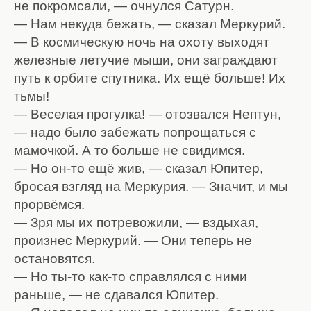
не покромсали, — очнулся Сатурн.
— Нам некуда бежать, — сказал Меркурий.
— В космическую ночь на охоту выходят
железные летучие мыши, они заграждают
путь к орбите спутника. Их ещё больше! Их
тьмы!
— Веселая прогулка! — отозвался Нептун,
— надо было забежать попрощаться с
мамочкой. А то больше не свидимся.
— Но он-то ещё жив, — сказал Юпитер,
бросая взгляд на Меркурия. — Значит, и мы
прорвёмся.
— Зря мы их потревожили, — вздыхая,
произнес Меркурий. — Они теперь не
остановятся.
— Но ты-то как-то справлялся с ними
раньше, — не сдавался Юпитер.