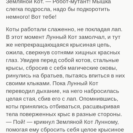
Земляной Кот. — Робот-мутант! Мышка
слегка подросла, надо бы подкоротить
немного! Вот тебе!
Коты работали слаженно, не покладая лап.
В этот момент Лунный Кот замолчал, и тут
же непрекращающаяся крысиная цепь,
ожила, сверкнув сотнями хищных красных
глаз. Увидев перед собой котов, стальные
крысы, сбросив с себя магические оковы,
ринулись на братьев, пытаясь впиться в них
своими клыками. Пока Лунный Кот
переводил дыхание, на него набросилась
целая стая, сбив его с лап. Опомнившись,
коты принялись отбиваться, расшвыривая
тела поверженных крыс в разные стороны.
— Пой! — крикнул Земляной Кот Лунному,
помогая ему сбросить себя целое крысиное