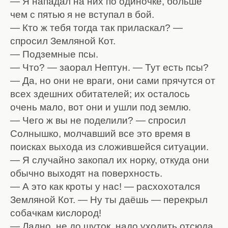
— Я нападал на них по одиночке, больше
чем с пятью я не вступал в бой.
— Кто ж тебя тогда так приласкал? —
спросил Земляной Кот.
— Подземные псы.
— Что? — заорал Нептун. — Тут есть псы?
— Да, но они не враги, они сами прячутся от
всех здешних обитателей; их осталось
очень мало, вот они и ушли под землю.
— Чего ж вы не поделили? — спросил
Солнышко, молчавший все это время в
поисках выхода из сложившейся ситуации.
— Я случайно закопал их норку, откуда они
обычно выходят на поверхность.
— А это как кроты у нас! — расхохотался
Земляной Кот. — Ну ты даёшь — перекрыл
собачкам кислород!
— Ладно, не до шуток, надо уходить отсюда,