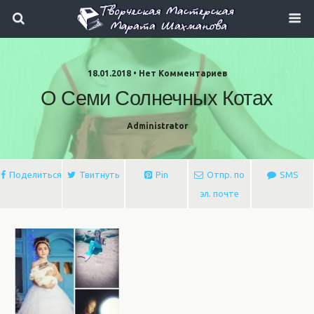
18.01.2018 • Нет Комментариев
О Семи Солнечных Котах
Administrator
Поделиться
Твитнуть
Pin
Отпр. по
SMS
эл. почте