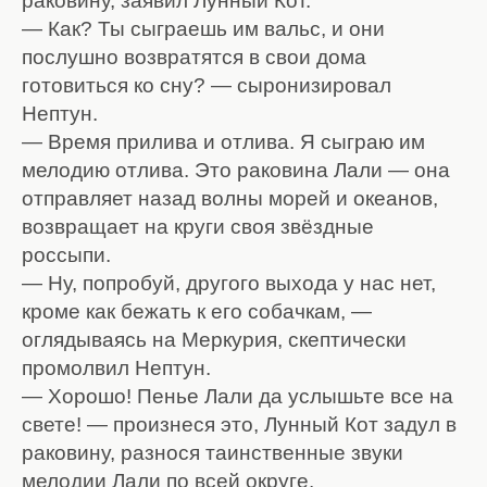
раковину, заявил Лунный Кот.
— Как? Ты сыграешь им вальс, и они
послушно возвратятся в свои дома
готовиться ко сну? — сыронизировал
Нептун.
— Время прилива и отлива. Я сыграю им
мелодию отлива. Это раковина Лали — она
отправляет назад волны морей и океанов,
возвращает на круги своя звёздные
россыпи.
— Ну, попробуй, другого выхода у нас нет,
кроме как бежать к его собачкам, —
оглядываясь на Меркурия, скептически
промолвил Нептун.
— Хорошо! Пенье Лали да услышьте все на
свете! — произнеся это, Лунный Кот задул в
раковину, разнося таинственные звуки
мелодии Лали по всей округе.