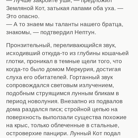
— Лучше закройте уши, — предложил
Земляной Кот, затыкая лапами оба уха. —
Это опасно.
— А то знаем мы таланты нашего братца,
знакомы, — подтвердил Нептун.
Пронзительный, переливающийся звук,
исходивший откуда-то из глубины кошачьей
глотки, проникал в темные щели того, что
когда-то было домом Меркурия, достигая
слуха его обитателей. Гортанный звук
сопровождался световым излучением,
подобным струящимся лунным бликам в
период новолуния. Внезапно из подвалов
дома раздался писк; стройной цепью на
поверхность выползали существа похожие
на крыс, только облеченные в стальные,
островерхие панцири. Лунный Кот подал