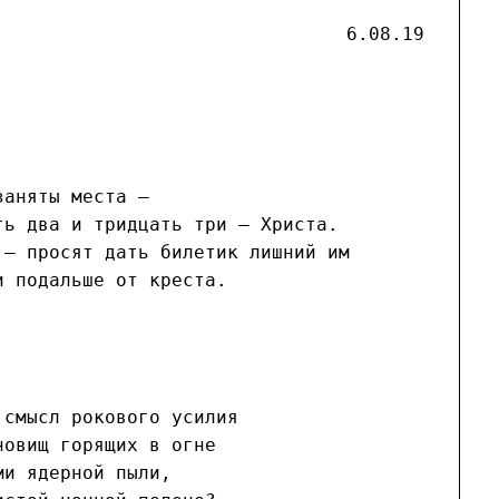
6.08.19
заняты места —
ть два и тридцать три — Христа.
 — просят дать билетик лишний им
и подальше от креста.
 смысл рокового усилия
новищ горящих в огне
ми ядерной пыли,