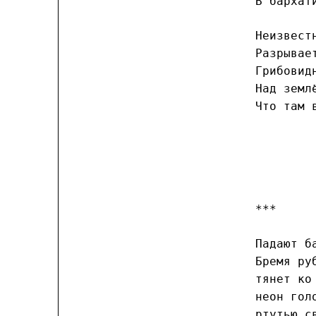
В бархат
Неизвест
Разрывае
Грибовид
Над земл
Что там 
***
Падают б
Бремя ру
тянет ко
неон гол
ртутью с