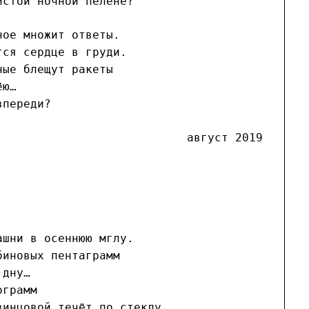
истой ночной пелене?
ное множит ответы.
тся сердце в груди.
ные блещут ракеты
ёю…
впереди?
август 2019
ашни в осеннюю мглу.
биновых пентаграмм
 дну…
ограмм
винцовой течёт по стеклу.