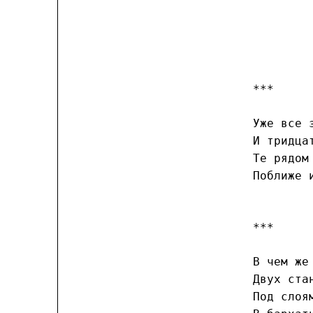
***
Уже все 
И тридца
Те рядом
Поближе 
***
В чем же
Двух ста
Под слоя