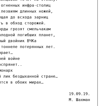
 огненных инфра-столиц
 лезвиям длинных ножей,
ещая до всхода зарниц
ть в обход сторожей.
орды грозят смельчакам
олодной погибших планет,
ный двойник ВЧКа
 тоннеле потерянных лет.
ирает…
ней войне
оспрянет..
монарх
й лик бездыханной стране…
ится в обоих мирах…
19.09.19.
М. Шахман