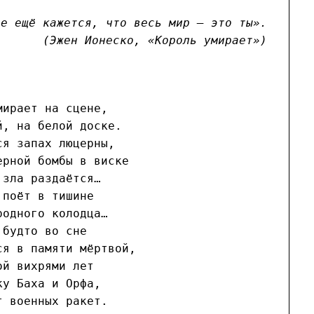
се ещё кажется, что весь мир — это ты».
(Эжен Ионеско, «Король умирает»)
мирает на сцене,
й, на белой доске.
ся запах люцерны
,
ерной бомбы в виске
 зла раздаётся…
 поёт в тишине
родного колодца…
 будто во сне
ся в памяти мёртвой,
ой вихрями лет
ку Баха и Орфа,
т военных ракет.