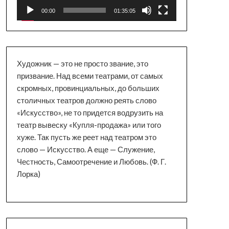
00:00
01:35:05
Художник — это не просто звание, это
призвание. Над всеми театрами, от самых
скромных, провинциальных, до больших
столичных театров должно реять слово
«Искусство», не то придется водрузить на
театр вывеску «Купля-продажа» или того
хуже. Так пусть же реет над театром это
слово — Искусство. А еще — Служение,
Честность, Самоотречение и Любовь. (Ф. Г.
Лорка)