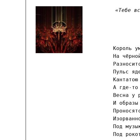
«Тебе в
Король у
На чёрно
Разносит
Пульс яд
Кантатою
А где-то
Весна у 
И образы
Проносят
Изорванн
Под музы
Под роко