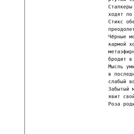
Сталкеры
ходят по
Стикс об
преодоле
Чёрные м
кармой х
метаэфир
бродит в
Мысль ум
в послед
слабый в
Забытый 
явит сво
Роза род