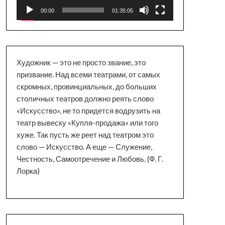
00:00
01:35:05
Художник — это не просто звание, это
призвание. Над всеми театрами, от самых
скромных, провинциальных, до больших
столичных театров должно реять слово
«Искусство», не то придется водрузить на
театр вывеску «Купля-продажа» или того
хуже. Так пусть же реет над театром это
слово — Искусство. А еще — Служение,
Честность, Самоотречение и Любовь. (Ф. Г.
Лорка)