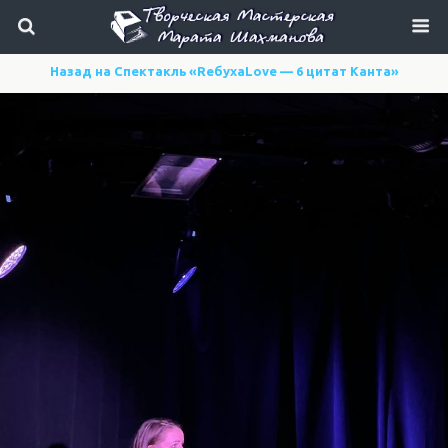
Назад на Спектакль «ReбухаLove — 6 цитат Канта»