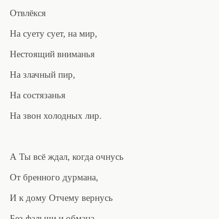
Отвлёкся
На суету сует, на мир,
Нестоящий вниманья
На злачный пир,
На состязанья
На звон холодных лир.
А Ты всё ждал, когда очнусь
От бренного дурмана,
И к дому Отчему вернусь
Без фальши и обмана.