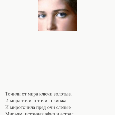
Точили от мира ключи золотые.
И мира точило точило кинжал.
И мироточила пред очи слепые
Мирьям, истончая эфир и астрал…