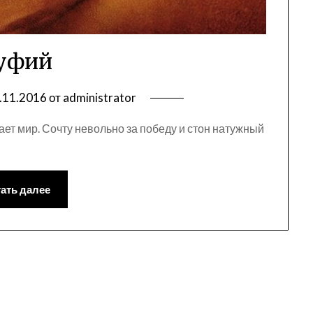
уфий
.11.2016
от
administrator
нает мир. Сочту невольно за победу и стон натужный
ать далее