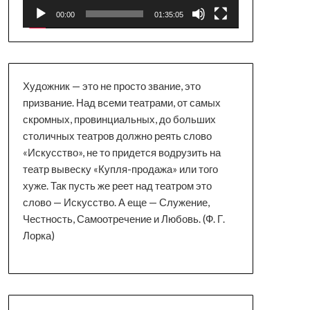
00:00
01:35:05
Художник — это не просто звание, это
призвание. Над всеми театрами, от самых
скромных, провинциальных, до больших
столичных театров должно реять слово
«Искусство», не то придется водрузить на
театр вывеску «Купля-продажа» или того
хуже. Так пусть же реет над театром это
слово — Искусство. А еще — Служение,
Честность, Самоотречение и Любовь. (Ф. Г.
Лорка)