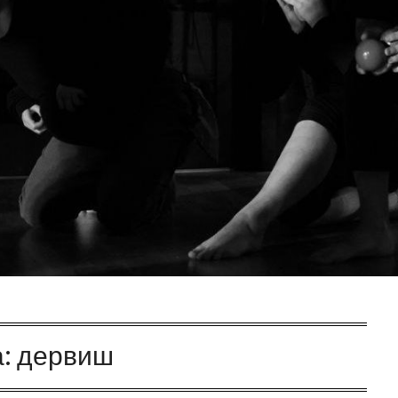
а:
дервиш