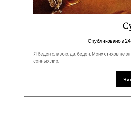
С
Опубликовано в
24
Я беден славою, да, беден. Моих стихов не з
сонных лир.
Чит