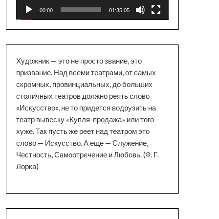
00:00
01:35:05
Художник — это не просто звание, это
призвание. Над всеми театрами, от самых
скромных, провинциальных, до больших
столичных театров должно реять слово
«Искусство», не то придется водрузить на
театр вывеску «Купля-продажа» или того
хуже. Так пусть же реет над театром это
слово — Искусство. А еще — Служение,
Честность, Самоотречение и Любовь. (Ф. Г.
Лорка)