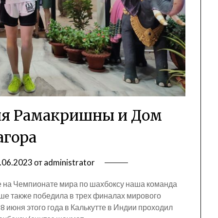
ия Рамакришны и Дом
агора
.06.2023
от
administrator
где на Чемпионате мира по шахбоксу наша команда
ьше также победила в трех финалах мирового
 8 июня этого года в Калькутте в Индии проходил