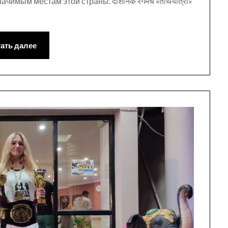
мым местам этой страны. दार्शनिक रंगमंच «तीर्थयात्री»
ать далее