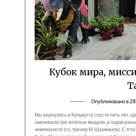
Кубок мира, мисс
Т
Опубликовано в
28
Мы вернулись в Калькутту спустя пять лет, 
завоевала три золотые медали, а годом ран
чемпионата! (гл. тренер М. Шахманов). С 4 по