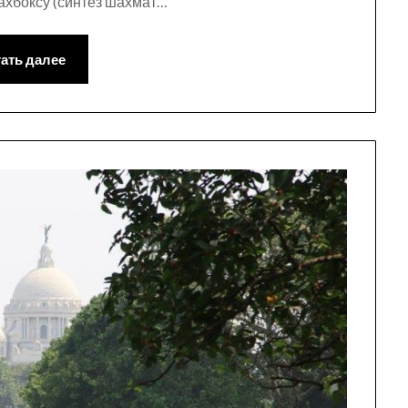
ахбоксу (синтез шахмат…
ать далее