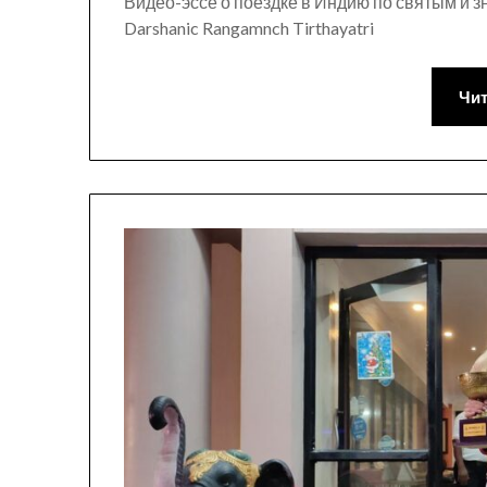
Видео-эссе о поездке в Индию по святым и значи
Darshanic Rangamnch Tirthayatri
Чит