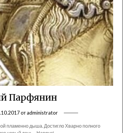
ий Парфянин
.10.2017
от
administrator
ной пламенно дыша. Достигло Хварно полного
ся новый день – Навруз!