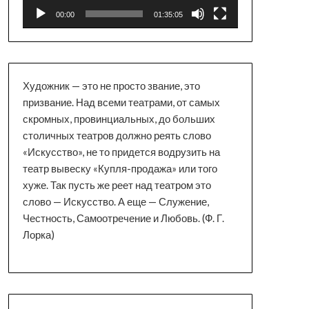
00:00
01:35:05
Художник — это не просто звание, это
призвание. Над всеми театрами, от самых
скромных, провинциальных, до больших
столичных театров должно реять слово
«Искусство», не то придется водрузить на
театр вывеску «Купля-продажа» или того
хуже. Так пусть же реет над театром это
слово — Искусство. А еще — Служение,
Честность, Самоотречение и Любовь. (Ф. Г.
Лорка)