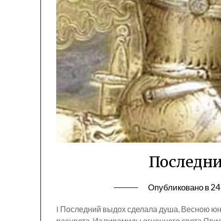
Последн
Опубликовано в
24
I Последний выдох сделала душа, Весною ю
расцвета. Из пирамиды огненного света Явил