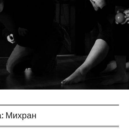
а:
Михран