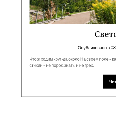
Свето
Опубликовано в
08
Что ж ходим круг-да около На своем поле – 
стихии – не порок, знать, и не грех.
Чит