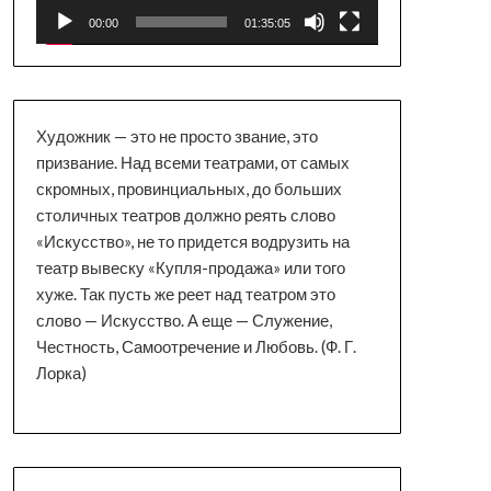
00:00
01:35:05
Художник — это не просто звание, это
призвание. Над всеми театрами, от самых
скромных, провинциальных, до больших
столичных театров должно реять слово
«Искусство», не то придется водрузить на
театр вывеску «Купля-продажа» или того
хуже. Так пусть же реет над театром это
слово — Искусство. А еще — Служение,
Честность, Самоотречение и Любовь. (Ф. Г.
Лорка)