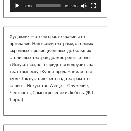
00:00
01:35:05
Художник — это не просто звание, это
призвание. Над всеми театрами, от самых
скромных, провинциальных, до больших
столичных театров должно реять слово
«Искусство», не то придется водрузить на
театр вывеску «Купля-продажа» или того
хуже. Так пусть же реет над театром это
слово — Искусство. А еще — Служение,
Честность, Самоотречение и Любовь. (Ф. Г.
Лорка)