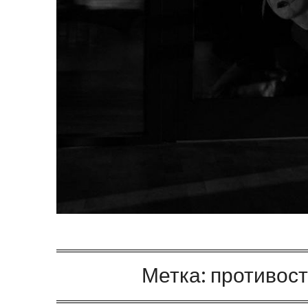
Метка:
противос