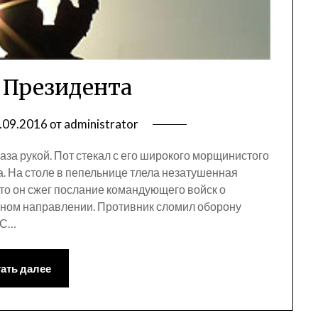
 Президента
.09.2016
от
administrator
аза рукой. Пот стекал с его широкого морщинистого
а. На столе в пепельнице тлела незатушенная
что он сжег послание командующего войск о
ном направлении. Противник сломил оборону
 С…
ать далее