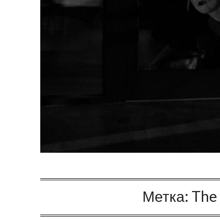
Метка:
The 