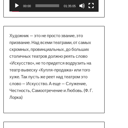
00:00
01:35:05
Художник — это не просто звание, это
призвание. Над всеми театрами, от самых
скромных, провинциальных, до больших
столичных театров должно реять слово
«Искусство», не то придется водрузить на
театр вывеску «Купля-продажа» или того
хуже. Так пусть же реет над театром это
слово — Искусство. А еще — Служение,
Честность, Самоотречение и Любовь. (Ф. Г.
Лорка)