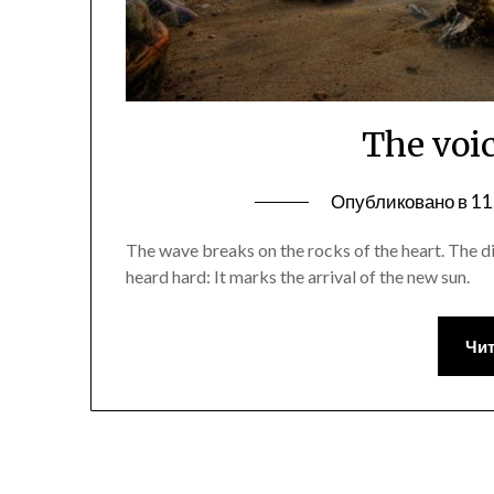
The voi
Опубликовано в
11
The wave breaks on the rocks of the heart. The di
heard hard: It marks the arrival of the new sun.
Чит