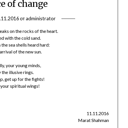
ce of change
.11.2016
от
administrator
aks on the rocks of the heart.
ed with the cold sand.
 the sea shells heard hard:
arrival of the new sun.
ly, your young minds,
the illusive rings.
p, get up for the fights!
our spiritual wings!
11.11.2016
Marat Shahman