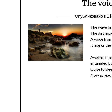
The voi
Опубликовано в
11
The wave bre
The dirt mix
A voice from
It marks the 
Awaken final
entangled by 
Quite to slee
Now spread y