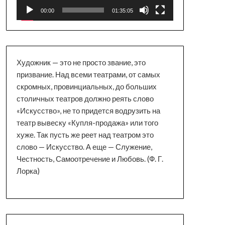
00:00
01:35:05
Художник — это не просто звание, это
призвание. Над всеми театрами, от самых
скромных, провинциальных, до больших
столичных театров должно реять слово
«Искусство», не то придется водрузить на
театр вывеску «Купля-продажа» или того
хуже. Так пусть же реет над театром это
слово — Искусство. А еще — Служение,
Честность, Самоотречение и Любовь. (Ф. Г.
Лорка)