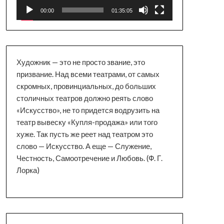
00:00
01:35:05
Художник — это не просто звание, это
призвание. Над всеми театрами, от самых
скромных, провинциальных, до больших
столичных театров должно реять слово
«Искусство», не то придется водрузить на
театр вывеску «Купля-продажа» или того
хуже. Так пусть же реет над театром это
слово — Искусство. А еще — Служение,
Честность, Самоотречение и Любовь. (Ф. Г.
Лорка)