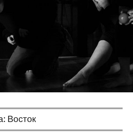
а:
Восток