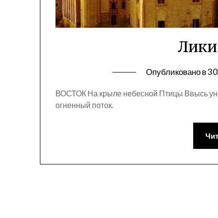
Лики
Опубликовано в
30
ВОСТОК На крыле небесной Птицы Ввысь уно
огненный поток.
Чит