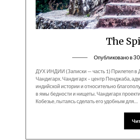
The Spi
Опубликовано в
30
ДУХ ИНДИИ (Записки — часть 1) Прилетел в Д
Чандигарх. Чандигарх – центр Пенджаба, адм
индийской истории и относительно благопол
в ямы бедности и нищеты. Чандигарх проект
Кобезье, пытаясь сделать его удобным для…
Чит