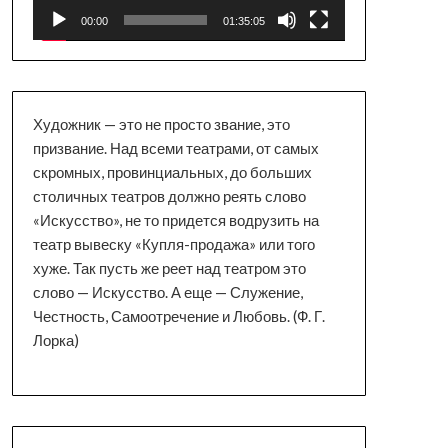
00:00
01:35:05
Художник — это не просто звание, это
призвание. Над всеми театрами, от самых
скромных, провинциальных, до больших
столичных театров должно реять слово
«Искусство», не то придется водрузить на
театр вывеску «Купля-продажа» или того
хуже. Так пусть же реет над театром это
слово — Искусство. А еще — Служение,
Честность, Самоотречение и Любовь. (Ф. Г.
Лорка)