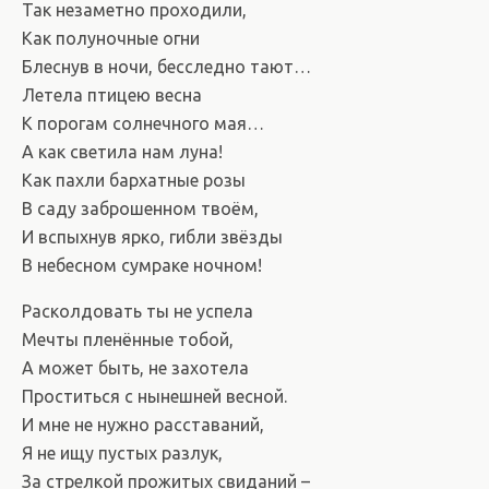
Так незаметно проходили,
Как полуночные огни
Блеснув в ночи, бесследно тают…
Летела птицею весна
К порогам солнечного мая…
А как светила нам луна!
Как пахли бархатные розы
В саду заброшенном твоём,
И вспыхнув ярко, гибли звёзды
В небесном сумраке ночном!
Расколдовать ты не успела
Мечты пленённые тобой,
А может быть, не захотела
Проститься с нынешней весной.
И мне не нужно расставаний,
Я не ищу пустых разлук,
За стрелкой прожитых свиданий –