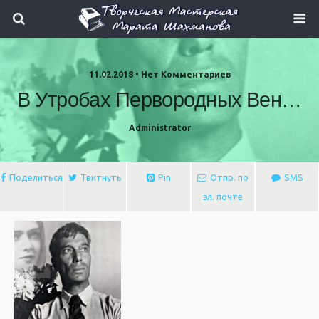
11.02.2018 • Нет Комментариев
В Утробах Первородных Вен…
Administrator
Поделиться
Твитнуть
Pin
Отпр. по
SMS
эл. почте