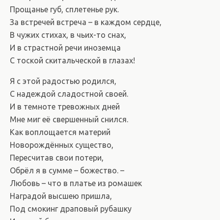
Прощанье губ, сплетенье рук.
За встречей встреча – в каждом сердце,
В чужих стихах, в чьих-то снах,
И в страстной речи иноземца
С тоской скитальческой в глазах!
Я с этой радостью родился,
С надеждой сладостной своей.
И в темноте тревожных дней
Мне миг её свершенный снился.
Как воплощается материй
Новорождённых существо,
Пересчитав свои потери,
Обрёл я в сумме – божество. –
Любовь – что в платье из ромашек
Наградой высшею пришла,
Под смокинг драповый рубашку