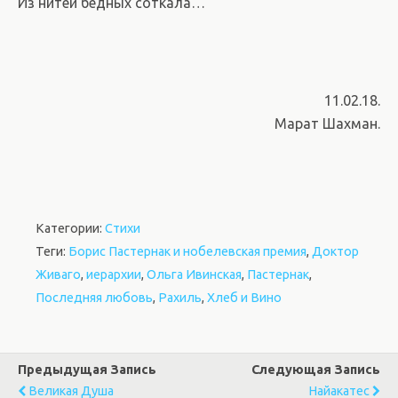
Из нитей бедных соткала…
11.02.18.
Марат Шахман.
Категории:
Стихи
Теги:
Борис Пастернак и нобелевская премия
,
Доктор
Живаго
,
иерархии
,
Ольга Ивинская
,
Пастернак
,
Последняя любовь
,
Рахиль
,
Хлеб и Вино
Предыдущая Запись
Следующая Запись
Великая Душа
Найакатес