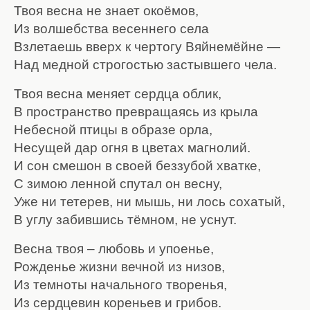
Твоя весна не знает окоёмов,
Из волшебства весеннего села
Взлетаешь вверх к чертогу Вяйнемёйне —
Над медной строгостью застывшего чела.
Твоя весна меняет сердца облик,
В пространство превращаясь из крыла
Небесной птицы в образе орла,
Несущей дар огня в цветах магнолий.
И сон смешон в своей беззубой хватке,
С зимою ленной спутал он весну,
Уже ни тетерев, ни мышь, ни лось сохатый,
В углу забившись тёмном, не уснут.
Весна твоя – любовь и упоенье,
Рожденье жизни вечной из низов,
Из темноты начального творенья,
Из сердцевин кореньев и грибов.