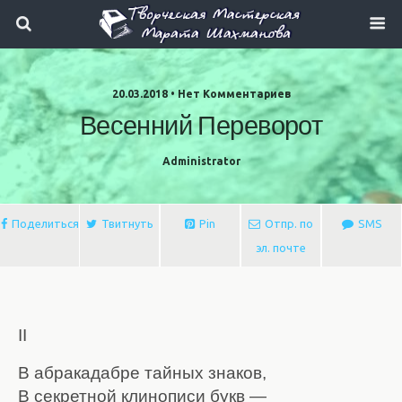
20.03.2018 • Нет Комментариев
Весенний Переворот
Administrator
Поделиться
Твитнуть
Pin
Отпр. по
SMS
эл. почте
II
В абракадабре тайных знаков,
В секретной клинописи букв —