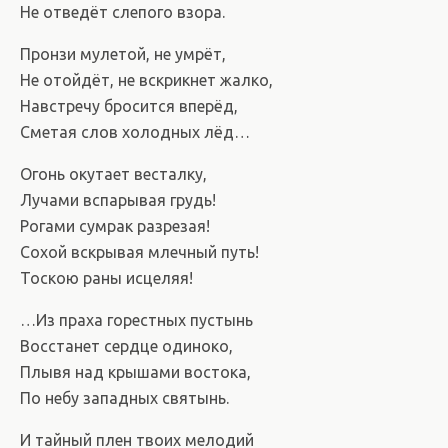
Не отведёт слепого взора.
Пронзи мулетой, не умрёт,
Не отойдёт, не вскрикнет жалко,
Навстречу бросится вперёд,
Сметая слов холодных лёд…
Огонь окутает весталку,
Лучами вспарывая грудь!
Рогами сумрак разрезая!
Сохой вскрывая млечный путь!
Тоскою раны исцеляя!
…Из праха горестных пустынь
Восстанет сердце одиноко,
Плывя над крышами востока,
По небу западных святынь.
И тайный плен твоих мелодий