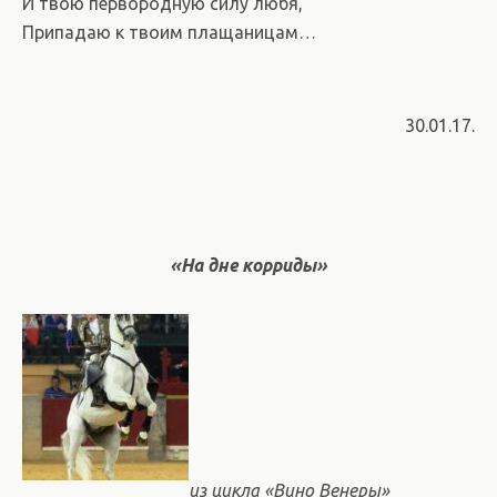
И твою первородную силу любя,
Припадаю к твоим плащаницам…
30.01.17.
«На дне корриды»
из цикла «Вино Венеры»